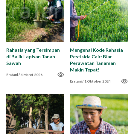
Impact Report
Karir
Rahasia yang Tersimpan
Mengenal Kode Rahasia
di Balik Lapisan Tanah
Pestisida Cair: Biar
ID
EN
Sawah
Perawatan Tanaman
Makin Tepat!
Eratani
/
4 Maret 2026
Eratani
/
1 Oktober 2024