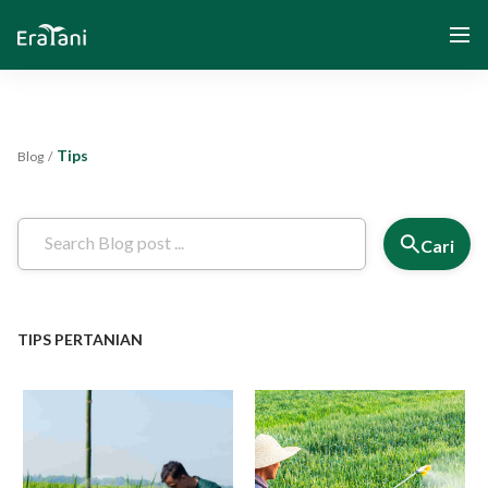
Tips
Blog
/
Beranda
Tentang Kami
Cari
Solusi
TIPS PERTANIAN
Komunitas dan Program
Yayasan Segenggam Beras
Media