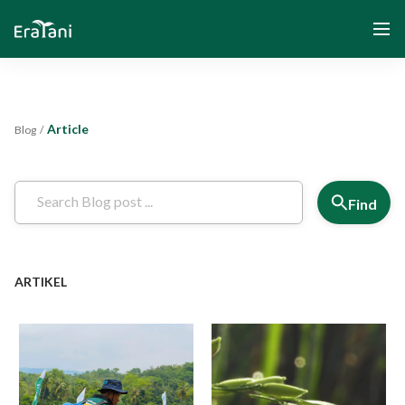
Article
Blog
/
Home
About Us
Find
Solution
ARTIKEL
Community and Program
Yayasan Segenggam Beras
Media