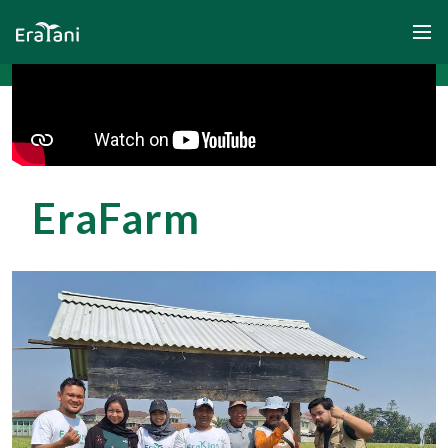
Beranda
EraFarm
Tentang Kami
Solusi
Komunitas dan Program
Yayasan Segenggam Beras
Media