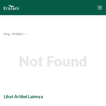
Artikel
-
Blog
/
/
Beranda
Tentang Kami
Not Found
Solusi
Komunitas dan Program
Yayasan Segenggam Beras
Lihat Artikel Lainnya
Media