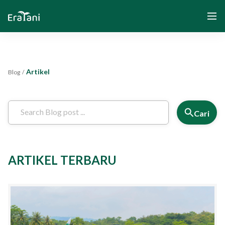
Artikel
Blog
/
Beranda
Tentang Kami
Cari
Solusi
ARTIKEL TERBARU
Komunitas dan Program
Yayasan Segenggam Beras
Media