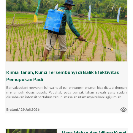
Impact Report
Karir
ID
EN
Kimia Tanah, Kunci Tersembunyi di Balik Efektivitas
Pemupukan Padi
Banyak petani meyakini bahwa hasil panen yang menurun bisa diatasi dengan
menambah dosis pupuk. Padahal, pada banyak lahan sawah yang sudah
diusahakan intensif bertahun-tahun, masalah utamanya bukan lagi jumlah...
Eratani
/
29 Juli 2026
Hara Makro dan Mikro: Kunci