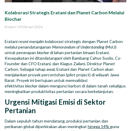
Impact Report
Kolaborasi Strategis Eratani dan Planet Carbon Melalui
Biochar
Karir
Eratani
/
6 Februari 2026
Eratani resmi menjalin kolaborasi strategis dengan Planet Carbon
melalui penandatanganan
Memorandum of Understanding
(MoU)
untuk penerapan
biochar
di lahan pertanian binaan Eratani.
ID
EN
Kesepakatan ini ditandatangani oleh Bambang Cahyo Susilo, Co-
Founder dan CFO Eratani, dan Kiagus Zailani, Direktur Planet
Carbon. Sebagai tahap awal, Eratani dan Planet Carbon akan
menjalankan proyek percontohan (pilot project) di wilayah Jawa
Barat. Proyek ini bertujuan untuk memvalidasi
efektivitas
biochar
dalam mengunci karbon di dalam tanah sekaligus
meningkatkan produktivitas pertanian secara berkelanjutan.
Urgensi Mitigasi Emisi di Sektor
Pertanian
Dalam sepuluh tahun mendatang, produksi pertanian dan
perikanan global diperkirakan akan meningkat
hingga 14%
guna