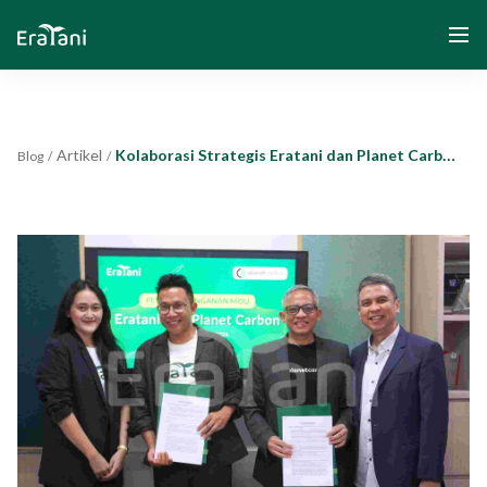
Artikel
Kolaborasi Strategis Eratani dan Planet Carbon Melalui Biochar
Blog
/
/
Beranda
Tentang Kami
Solusi
Komunitas dan Program
Yayasan Segenggam Beras
Media