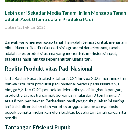
Impact Report
Lebih dari Sekadar Media Tanam, Inilah Mengapa Tanah
adalah Aset Utama dalam Produksi Padi
Karir
Eratani
/
25 Februari 2026
Banyak yang menganggap tanah hanyalah tempat untuk menanam
bibit. Namun, jika ditinjau dari sisi agronomi dan ekonomi, tanah
adalah aset produksi utama yang menentukan efisiensi input,
ID
EN
stabilitas hasil, hingga keberlanjutan usaha tani.
Realita Produktivitas Padi Nasional
Data Badan Pusat Statistik tahun 2024 hingga 2025 menunjukkan
bahwa rata-rata produksi padi nasional berada pada kisaran 5,1
hingga 5,3 ton GKG per hektar. Menariknya, di tingkat lapangan,
produktivitas justru sangat bervariasi, mulai dari 3 ton hingga 7
atau 8 ton per hektar. Perbedaan hasil yang cukup lebar ini sering
kali tidak ditentukan oleh varietas unggul atau besarnya dosis
pupuk semata, melainkan oleh kualitas kesehatan tanah sawah itu
sendiri.
Tantangan Efisiensi Pupuk