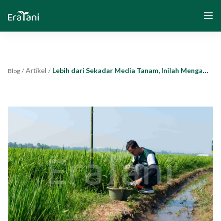
Artikel
Lebih dari Sekadar Media Tanam, Inilah Mengapa Tanah adalah Aset Utama dalam Produksi Padi
Blog
/
/
Beranda
Tentang Kami
Solusi
Komunitas dan Program
Yayasan Segenggam Beras
Media