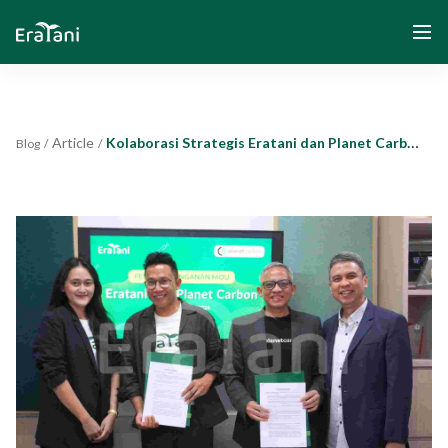
Article
Kolaborasi Strategis Eratani dan Planet Carbon Melalui Biochar
Blog
/
/
Home
About Us
Solution
Community and Program
Yayasan Segenggam Beras
Media