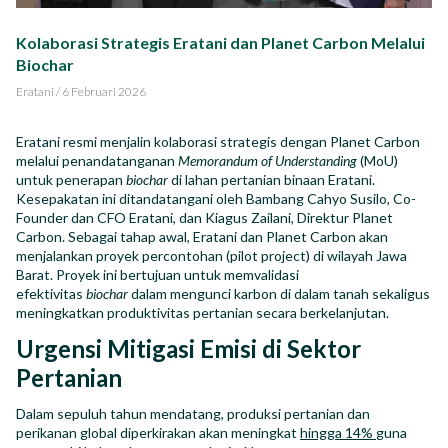
Impact Report
Kolaborasi Strategis Eratani dan Planet Carbon Melalui
Biochar
Career
Eratani
/
6 Februari 2026
Eratani resmi menjalin kolaborasi strategis dengan Planet Carbon
melalui penandatanganan
Memorandum of Understanding
(MoU)
untuk penerapan
biochar
di lahan pertanian binaan Eratani.
ID
EN
Kesepakatan ini ditandatangani oleh Bambang Cahyo Susilo, Co-
Founder dan CFO Eratani, dan Kiagus Zailani, Direktur Planet
Carbon. Sebagai tahap awal, Eratani dan Planet Carbon akan
menjalankan proyek percontohan (pilot project) di wilayah Jawa
Barat. Proyek ini bertujuan untuk memvalidasi
efektivitas
biochar
dalam mengunci karbon di dalam tanah sekaligus
meningkatkan produktivitas pertanian secara berkelanjutan.
Urgensi Mitigasi Emisi di Sektor
Pertanian
Dalam sepuluh tahun mendatang, produksi pertanian dan
perikanan global diperkirakan akan meningkat
hingga 14%
guna