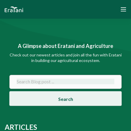
A Glimpse about Eratani and Agriculture
Home
Check out our newest articles and join all the fun with Eratani
in building our agricultural ecosystem.
About Us
Solution
Community and Program
Search
Yayasan Segenggam Beras
Media
ARTICLES