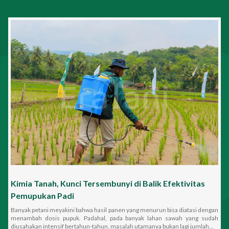
Impact Report
Career
ID
EN
Kimia Tanah, Kunci Tersembunyi di Balik Efektivitas
Pemupukan Padi
Banyak petani meyakini bahwa hasil panen yang menurun bisa diatasi dengan
menambah dosis pupuk. Padahal, pada banyak lahan sawah yang sudah
diusahakan intensif bertahun-tahun, masalah utamanya bukan lagi jumlah...