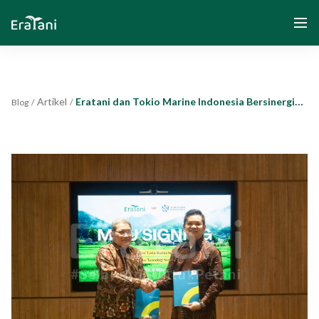
Artikel
Eratani dan Tokio Marine Indonesia Bersinergi melalui Program Asuransi Usaha Tani Padi dan Jaminan Kecelakaan Kerja untuk Perlindungan Petani
Blog
/
/
Beranda
Tentang Kami
Solusi
Komunitas dan Program
Yayasan Segenggam Beras
Media