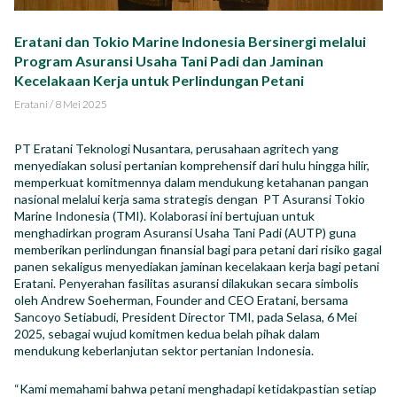
Impact Report
Eratani dan Tokio Marine Indonesia Bersinergi melalui
Karir
Program Asuransi Usaha Tani Padi dan Jaminan
Kecelakaan Kerja untuk Perlindungan Petani
Eratani
/
8 Mei 2025
PT Eratani Teknologi Nusantara, perusahaan agritech yang
menyediakan solusi pertanian komprehensif dari hulu hingga hilir,
ID
EN
memperkuat komitmennya dalam mendukung ketahanan pangan
nasional melalui kerja sama strategis dengan PT Asuransi Tokio
Marine Indonesia (TMI). Kolaborasi ini bertujuan untuk
menghadirkan program Asuransi Usaha Tani Padi (AUTP) guna
memberikan perlindungan finansial bagi para petani dari risiko gagal
panen sekaligus menyediakan jaminan kecelakaan kerja bagi petani
Eratani. Penyerahan fasilitas asuransi dilakukan secara simbolis
oleh Andrew Soeherman, Founder and CEO Eratani, bersama
Sancoyo Setiabudi, President Director TMI, pada Selasa, 6 Mei
2025, sebagai wujud komitmen kedua belah pihak dalam
mendukung keberlanjutan sektor pertanian Indonesia.
“Kami memahami bahwa petani menghadapi ketidakpastian setiap