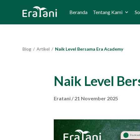
Beranda
Tentang Kami
So
Blog
/
Artikel
/
Naik Level Bersama Era Academy
Naik Level Be
Eratani
/
21 November 2025