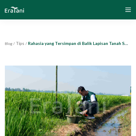
Tips
Rahasia yang Tersimpan di Balik Lapisan Tanah Sawah
Blog
/
/
Beranda
Tentang Kami
Solusi
Komunitas dan Program
Yayasan Segenggam Beras
Media