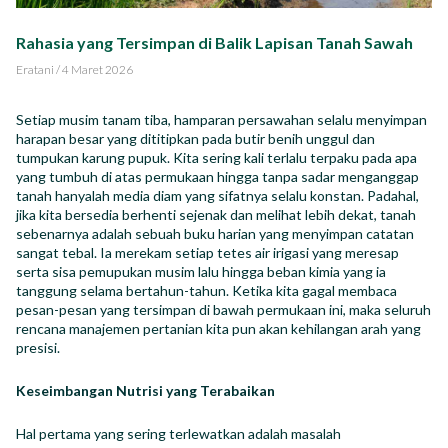
Impact Report
Rahasia yang Tersimpan di Balik Lapisan Tanah Sawah
Karir
Eratani
/
4 Maret 2026
Setiap musim tanam tiba, hamparan persawahan selalu menyimpan
harapan besar yang dititipkan pada butir benih unggul dan
tumpukan karung pupuk. Kita sering kali terlalu terpaku pada apa
yang tumbuh di atas permukaan hingga tanpa sadar menganggap
ID
EN
tanah hanyalah media diam yang sifatnya selalu konstan. Padahal,
jika kita bersedia berhenti sejenak dan melihat lebih dekat, tanah
sebenarnya adalah sebuah buku harian yang menyimpan catatan
sangat tebal. Ia merekam setiap tetes air irigasi yang meresap
serta sisa pemupukan musim lalu hingga beban kimia yang ia
tanggung selama bertahun-tahun. Ketika kita gagal membaca
pesan-pesan yang tersimpan di bawah permukaan ini, maka seluruh
rencana manajemen pertanian kita pun akan kehilangan arah yang
presisi.
Keseimbangan Nutrisi yang Terabaikan
Hal pertama yang sering terlewatkan adalah masalah