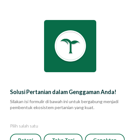
Eratani - Gabung
Beranda
Tentang Kami
PERUSAHAAN
SOLUSI
Solusi
Solusi Pertanian dalam Genggaman Anda!
TENTANG KAMI
ERAFARM
Komunitas dan Program
Silakan isi formulir di bawah ini untuk bergabung menjadi
KOMUNITAS DAN PROGRAM
ERAKIOS
pembentuk ekosistem pertanian yang kuat.
Yayasan Segenggam Beras
BERITA
ERAMARKET
Pilih salah satu
KARIR
Media
MEDIA SOSIAL
Petani
Toko Tani
Gapoktan