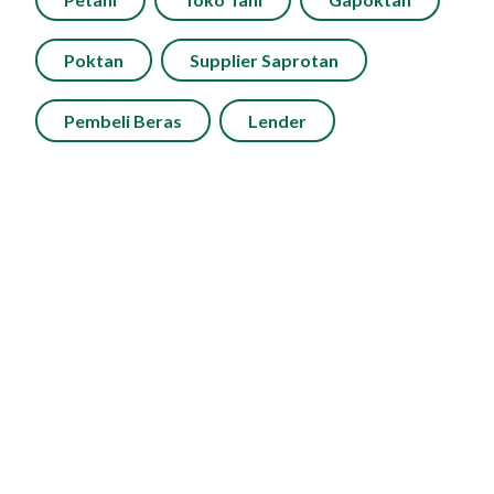
Impact Report
Poktan
Supplier Saprotan
Karir
KANTOR PUSAT
Pembeli Beras
Lender
Jl. R.A. Kartini No. Kav. 8 South Quarter, Tower C, RT
10/RW 4, Cilandak Barat, Kota Jakarta Selatan, Daerah
Khusus Ibukota Jakarta 12430
ID
EN
support@eratani.co.id
+62 213 971 1798
+628 1111 40 626
Copyright ©
2026
by PT Eratani Teknologi Nusantara