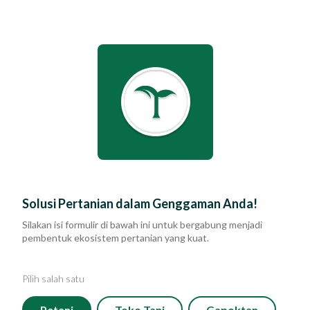
Eratani - Gabung
Beranda
Tentang Kami
PERUSAHAAN
SOLUSI
Solusi
Solusi Pertanian dalam Genggaman Anda!
TENTANG KAMI
ERAFARM
Komunitas dan Program
Silakan isi formulir di bawah ini untuk bergabung menjadi
KOMUNITAS DAN PROGRAM
ERAKIOS
pembentuk ekosistem pertanian yang kuat.
Yayasan Segenggam Beras
BERITA
ERAMARKET
Pilih salah satu
KARIR
Media
MEDIA SOSIAL
Petani
Toko Tani
Gapoktan