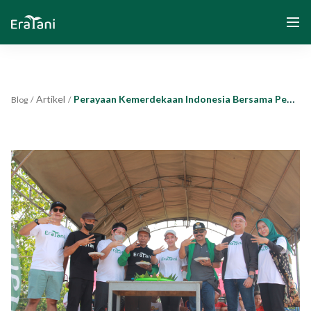
Artikel
Perayaan Kemerdekaan Indonesia Bersama Petani Binaan di Kebon Cau, Sumedang
Blog
/
/
Beranda
Tentang Kami
Solusi
Komunitas dan Program
Yayasan Segenggam Beras
Media