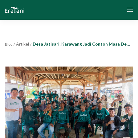
Artikel
Desa Jatisari, Karawang Jadi Contoh Masa Depan Pertanian Berkelanjutan Berkat Kolaborasi Eratani dan Biokonversi Indonesia
Blog
/
/
Beranda
Tentang Kami
Solusi
Komunitas dan Program
Yayasan Segenggam Beras
Media