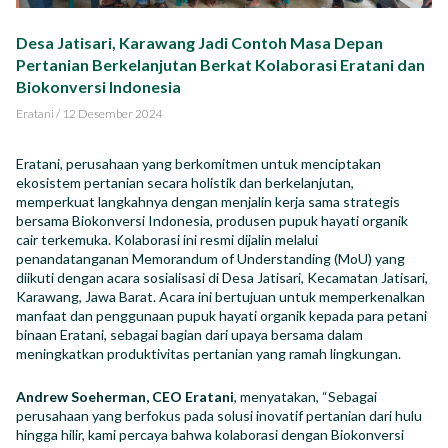
Impact Report
Desa Jatisari, Karawang Jadi Contoh Masa Depan
Pertanian Berkelanjutan Berkat Kolaborasi Eratani dan
Karir
Biokonversi Indonesia
Eratani
/
12 Desember 2024
Eratani, perusahaan yang berkomitmen untuk menciptakan
ekosistem pertanian secara holistik dan berkelanjutan,
ID
EN
memperkuat langkahnya dengan menjalin kerja sama strategis
bersama Biokonversi Indonesia, produsen pupuk hayati organik
cair terkemuka. Kolaborasi ini resmi dijalin melalui
penandatanganan Memorandum of Understanding (MoU) yang
diikuti dengan acara sosialisasi di Desa Jatisari, Kecamatan Jatisari,
Karawang, Jawa Barat. Acara ini bertujuan untuk memperkenalkan
manfaat dan penggunaan pupuk hayati organik kepada para petani
binaan Eratani, sebagai bagian dari upaya bersama dalam
meningkatkan produktivitas pertanian yang ramah lingkungan.
Andrew Soeherman, CEO Eratani
, menyatakan, “Sebagai
perusahaan yang berfokus pada solusi inovatif pertanian dari hulu
hingga hilir, kami percaya bahwa kolaborasi dengan Biokonversi