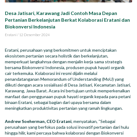
Impact Report
Desa Jatisari, Karawang Jadi Contoh Masa Depan
Pertanian Berkelanjutan Berkat Kolaborasi Eratani dan
Career
Biokonversi Indonesia
Eratani
/
12 Desember 2024
Eratani, perusahaan yang berkomitmen untuk menciptakan
ekosistem pertanian secara holistik dan berkelanjutan,
ID
EN
memperkuat langkahnya dengan menjalin kerja sama strategis
bersama Biokonversi Indonesia, produsen pupuk hayati organik
cair terkemuka. Kolaborasi ini resmi dijalin melalui
penandatanganan Memorandum of Understanding (MoU) yang
diikuti dengan acara sosialisasi di Desa Jatisari, Kecamatan Jatisari,
Karawang, Jawa Barat. Acara ini bertujuan untuk memperkenalkan
manfaat dan penggunaan pupuk hayati organik kepada para petani
binaan Eratani, sebagai bagian dari upaya bersama dalam
meningkatkan produktivitas pertanian yang ramah lingkungan.
Andrew Soeherman, CEO Eratani
, menyatakan, “Sebagai
perusahaan yang berfokus pada solusi inovatif pertanian dari hulu
hingga hilir, kami percaya bahwa kolaborasi dengan Biokonversi