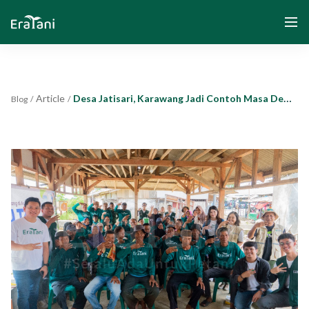
Article
Desa Jatisari, Karawang Jadi Contoh Masa Depan Pertanian Berkelanjutan Berkat Kolaborasi Eratani dan Biokonversi Indonesia
Blog
/
/
Home
About Us
Solution
Community and Program
Yayasan Segenggam Beras
Media