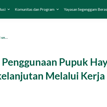
lusi
Komunitas dan Program
Yayasan Segenggam Bera
n Tokyo8
si Penggunaan Pupuk Hay
kelanjutan Melalui Kerj