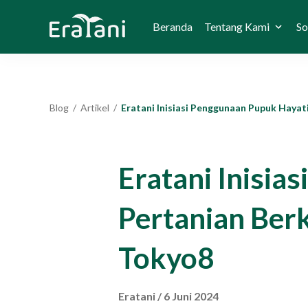
Beranda
Tentang Kami
So
Blog
/
Artikel
/
Eratani Inisiasi Penggunaan Pupuk Hayati untuk Pertanian Berkelanjutan Melalui Kerja Sama denga
Eratani Inisia
Pertanian Ber
Tokyo8
Eratani
/
6 Juni 2024