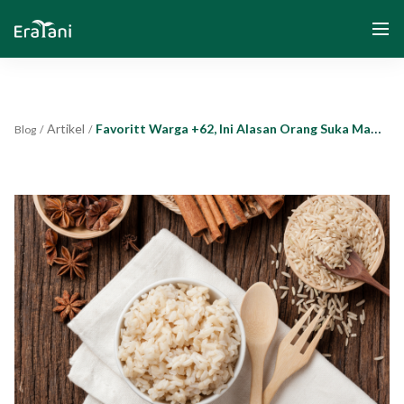
Artikel
Favoritt Warga +62, Ini Alasan Orang Suka Makan Nasi
Blog
/
/
Beranda
Tentang Kami
Solusi
Komunitas dan Program
Yayasan Segenggam Beras
Media