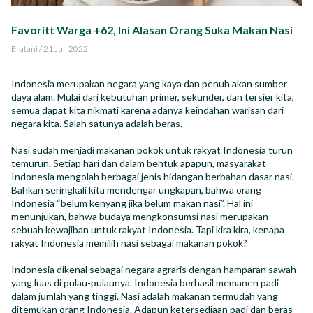
Impact Report
Favoritt Warga +62, Ini Alasan Orang Suka Makan Nasi
Karir
Eratani
/
21 Juli 2022
Indonesia merupakan negara yang kaya dan penuh akan sumber
daya alam. Mulai dari kebutuhan primer, sekunder, dan tersier kita,
semua dapat kita nikmati karena adanya keindahan warisan dari
negara kita. Salah satunya adalah beras.
ID
EN
Nasi sudah menjadi makanan pokok untuk rakyat Indonesia turun
temurun. Setiap hari dan dalam bentuk apapun, masyarakat
Indonesia mengolah berbagai jenis hidangan berbahan dasar nasi.
Bahkan seringkali kita mendengar ungkapan, bahwa orang
Indonesia “belum kenyang jika belum makan nasi”. Hal ini
menunjukan, bahwa budaya mengkonsumsi nasi merupakan
sebuah kewajiban untuk rakyat Indonesia. Tapi kira kira, kenapa
rakyat Indonesia memilih nasi sebagai makanan pokok?
Indonesia dikenal sebagai negara agraris dengan hamparan sawah
yang luas di pulau-pulaunya. Indonesia berhasil memanen padi
dalam jumlah yang tinggi. Nasi adalah makanan termudah yang
ditemukan orang Indonesia. Adapun ketersediaan padi dan beras