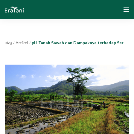
Artikel
pH Tanah Sawah dan Dampaknya terhadap Serapan Hara Padi
Blog
/
/
Beranda
Tentang Kami
Solusi
Komunitas dan Program
Yayasan Segenggam Beras
Media