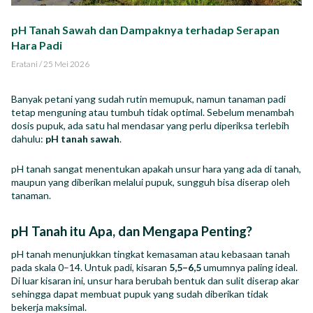
Impact Report
pH Tanah Sawah dan Dampaknya terhadap Serapan
Hara Padi
Karir
Eratani
/
25 Mei 2026
Banyak petani yang sudah rutin memupuk, namun tanaman padi
tetap menguning atau tumbuh tidak optimal. Sebelum menambah
dosis pupuk, ada satu hal mendasar yang perlu diperiksa terlebih
ID
EN
dahulu:
pH tanah sawah
.
pH tanah sangat menentukan apakah unsur hara yang ada di tanah,
maupun yang diberikan melalui pupuk, sungguh bisa diserap oleh
tanaman.
pH Tanah itu Apa, dan Mengapa Penting?
pH tanah menunjukkan tingkat kemasaman atau kebasaan tanah
pada skala 0–14. Untuk padi, kisaran
5,5–6,5
umumnya paling ideal.
Di luar kisaran ini, unsur hara berubah bentuk dan sulit diserap akar
sehingga dapat membuat pupuk yang sudah diberikan tidak
bekerja maksimal.