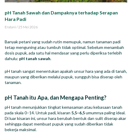
Impact Report
pH Tanah Sawah dan Dampaknya terhadap Serapan
Hara Padi
Career
Eratani
/
25 Mei 2026
Banyak petani yang sudah rutin memupuk, namun tanaman padi
tetap menguning atau tumbuh tidak optimal. Sebelum menambah
dosis pupuk, ada satu hal mendasar yang perlu diperiksa terlebih
ID
EN
dahulu:
pH tanah sawah
.
pH tanah sangat menentukan apakah unsur hara yang ada di tanah,
maupun yang diberikan melalui pupuk, sungguh bisa diserap oleh
tanaman.
pH Tanah itu Apa, dan Mengapa Penting?
pH tanah menunjukkan tingkat kemasaman atau kebasaan tanah
pada skala 0–14. Untuk padi, kisaran
5,5–6,5
umumnya paling ideal.
Di luar kisaran ini, unsur hara berubah bentuk dan sulit diserap akar
sehingga dapat membuat pupuk yang sudah diberikan tidak
bekerja maksimal.