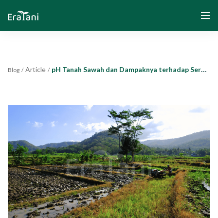
Article
pH Tanah Sawah dan Dampaknya terhadap Serapan Hara Padi
Blog
/
/
Home
About Us
Solution
Community and Program
Yayasan Segenggam Beras
Media