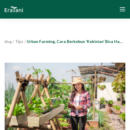
Tips
Urban Farming, Cara Berkebun ‘Kekinian’ Bisa Hasilkan Cuan
Blog
/
/
Home
About Us
Solution
Community and Program
Yayasan Segenggam Beras
Media