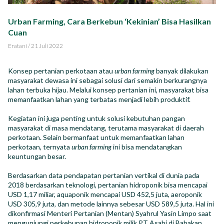
Impact Report
Urban Farming, Cara Berkebun ‘Kekinian’ Bisa Hasilkan
Cuan
Career
Eratani
/
21 Juli 2022
Konsep pertanian perkotaan atau
urban farming
banyak dilakukan
masyarakat dewasa ini sebagai solusi dari semakin berkurangnya
lahan terbuka hijau. Melalui konsep pertanian ini, masyarakat bisa
ID
EN
memanfaatkan lahan yang terbatas menjadi lebih produktif.
Kegiatan ini juga penting untuk solusi kebutuhan pangan
masyarakat di masa mendatang, terutama masyarakat di daerah
perkotaan. Selain bermanfaat untuk memanfaatkan lahan
perkotaan, ternyata
urban farming
ini bisa mendatangkan
keuntungan besar.
​​Berdasarkan data pendapatan pertanian vertikal di dunia pada
2018 berdasarkan teknologi, pertanian hidroponik bisa mencapai
USD 1,17 miliar, aquaponik mencapai USD 452,5 juta, aeroponik
USD 305,9 juta, dan metode lainnya sebesar USD 589,5 juta. Hal ini
dikonfirmasi Menteri Pertanian (Mentan) Syahrul Yasin Limpo saat
mengunjungi perkebunan hidroponik milik PT Asabi di Babakan