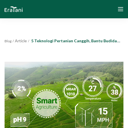
Article
5 Teknologi Pertanian Canggih, Bantu Budidaya Petani
Blog
/
/
Home
About Us
Solution
Community and Program
Yayasan Segenggam Beras
Media