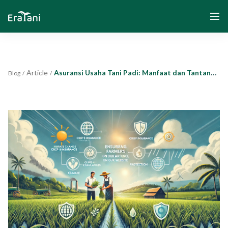
Article
Asuransi Usaha Tani Padi: Manfaat dan Tantangan dalam Implementasinya
Blog
/
/
Home
About Us
Solution
Community and Program
Yayasan Segenggam Beras
Media