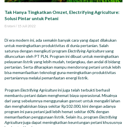
Impact Report
Tak Hanya Tingkatkan Omzet, Electrifying Agriculture:
Solusi Pintar untuk Petani
Career
Eratani
/
15 Juli 2022
Di era modern ini, ada semakin banyak cara yang dapat dilakukan
untuk meningkatkan produktivitas di dunia pertanian. Salah
satunya dengan mengikuti program
Electrifying Agriculture
yang
ID
EN
diluncurkan oleh PT PLN. Program ini dibuat untuk meningkatkan
pelayanan listrik yang lebih mudah, terjangkau, dan andal di bidang
pertanian. Serta diharapkan mampu mendorong petani untuk lebih
bisa memanfaatkan teknologi guna meningkatkan produktivitas
pertaniannya melalui pemanfaatan energi listrik.
Program
Electrifying Agriculture
ini juga telah terbukti berhasil
membantu petani dalam menghemat biaya operasional. Misalnya
dari yang sebelumnya menggunakan genset untuk mengaliri lahan
dan menghabiskan biaya sekitar Rp102.000, kini dengan adanya
program ini para petani jadi lebih hemat sekitar 60% dengan
memanfaatkan penggunaan listrik. Selain itu, program
Electrifying
Agriculture
juga dapat meningkatkan keuntungan petani khususnya