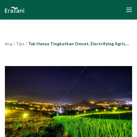
Tips
Tak Hanya Tingkatkan Omzet, Electrifying Agriculture: Solusi Pintar untuk Petani
Blog
/
/
Home
About Us
Solution
Community and Program
Yayasan Segenggam Beras
Media