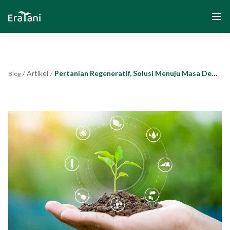
Artikel
Pertanian Regeneratif, Solusi Menuju Masa Depan Berkelanjutan
Blog
/
/
Beranda
Tentang Kami
Solusi
Komunitas dan Program
Yayasan Segenggam Beras
Media