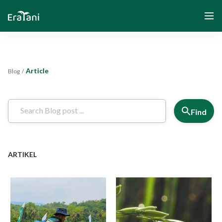
Article
Blog
/
Home
About Us
Find
Solution
ARTIKEL
Community and Program
Yayasan Segenggam Beras
Media